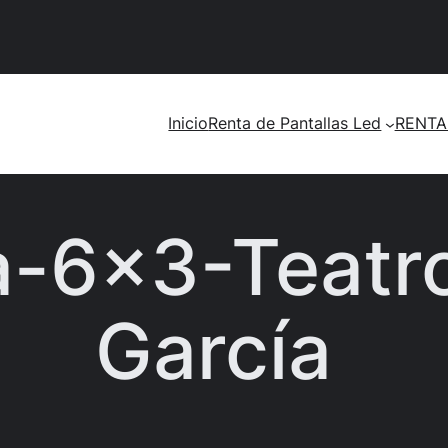
Inicio
Renta de Pantallas Led
RENTA
a-6×3-Teatr
García