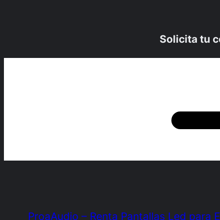
Solicita tu
ProaAudio – Renta Pantallas Led para 